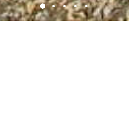
Slide%201
Slide%202
Slide%203
Slide%204
Slide%205
Leistungen
Neu- und Zubau
Wir führen sowohl Arbeiten im
privaten Wohnungsbau, für Industrie-
und Hotelbetriebe als auch für die
öffentliche Hand durch.